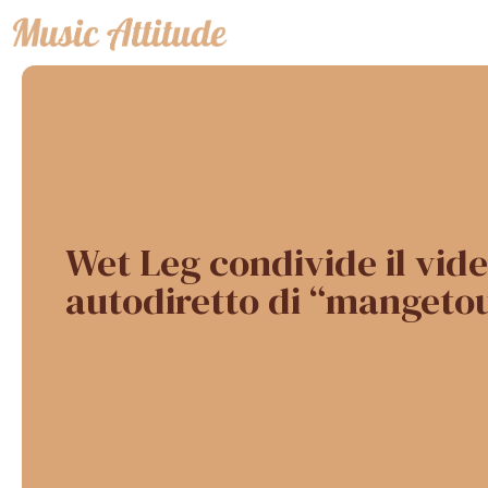
Vai
al
contenuto
Wet Leg condivide il vid
autodiretto di “mangeto