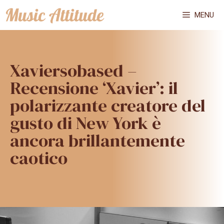
Vai
MENU
al
contenuto
Xaviersobased –
Recensione ‘Xavier’: il
polarizzante creatore del
gusto di New York è
ancora brillantemente
caotico