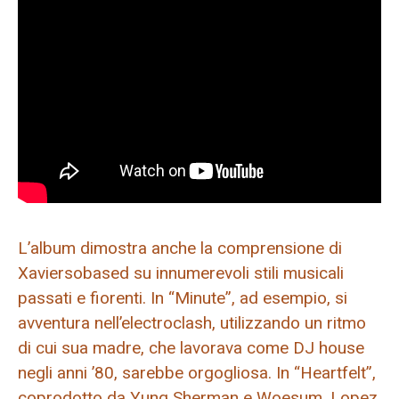
L’album dimostra anche la comprensione di
Xaviersobased su innumerevoli stili musicali
passati e fiorenti. In “Minute”, ad esempio, si
avventura nell’electroclash, utilizzando un ritmo
di cui sua madre, che lavorava come DJ house
negli anni ’80, sarebbe orgogliosa. In “Heartfelt”,
coprodotto da Yung Sherman e Woesum, Lopez