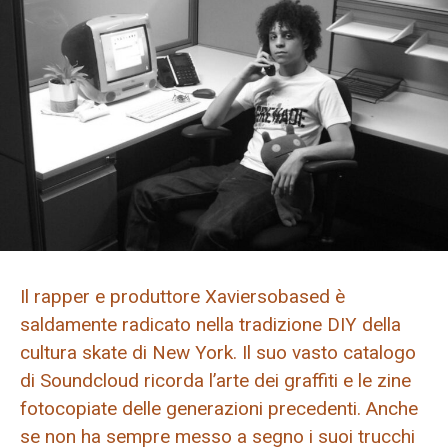
Il rapper e produttore Xaviersobased è
saldamente radicato nella tradizione DIY della
cultura skate di New York. Il suo vasto catalogo
di Soundcloud ricorda l’arte dei graffiti e le zine
fotocopiate delle generazioni precedenti. Anche
se non ha sempre messo a segno i suoi trucchi