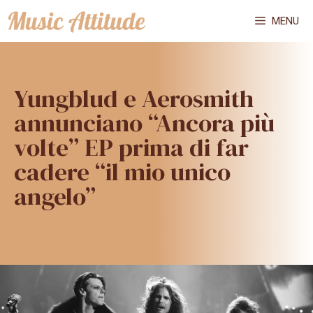
Vai
MENU
al
contenuto
Yungblud e Aerosmith
annunciano “Ancora più
volte” EP prima di far
cadere “il mio unico
angelo”