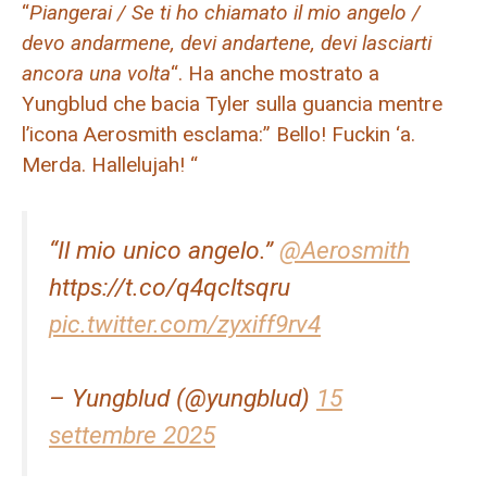
“
Piangerai / Se ti ho chiamato il mio angelo /
devo andarmene, devi andartene, devi lasciarti
ancora una volta
“. Ha anche mostrato a
Yungblud che bacia Tyler sulla guancia mentre
l’icona Aerosmith esclama:” Bello! Fuckin ‘a.
Merda. Hallelujah! “
“Il mio unico angelo.”
@Aerosmith
https://t.co/q4qcltsqru
pic.twitter.com/zyxiff9rv4
– Yungblud (@yungblud)
15
settembre 2025