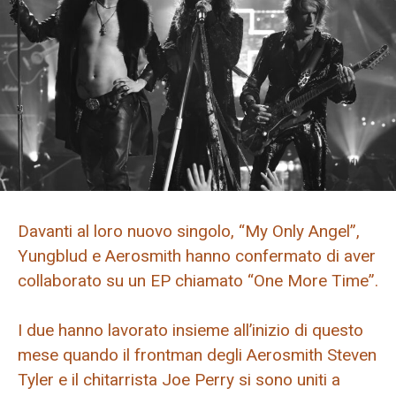
Davanti al loro nuovo singolo, “My Only Angel”,
Yungblud e Aerosmith hanno confermato di aver
collaborato su un EP chiamato “One More Time”.
I due hanno lavorato insieme all’inizio di questo
mese quando il frontman degli Aerosmith Steven
Tyler e il chitarrista Joe Perry si sono uniti a