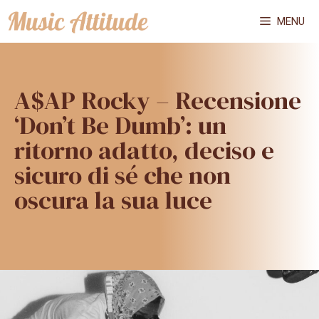
Vai
MENU
al
contenuto
A$AP Rocky – Recensione
‘Don’t Be Dumb’: un
ritorno adatto, deciso e
sicuro di sé che non
oscura la sua luce