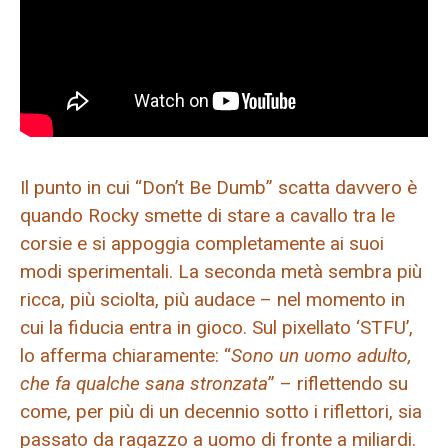
Il punto in cui “Don’t Be Dumb” scatta davvero è
quando Rocky smette di stare a cavallo tra le
corsie e si appoggia completamente ai suoi
modi sperimentali. La seconda metà sembra più
ricca, più sciolta, più audace – nel momento in
cui la fiducia entra in gioco. Sul pixellato ‘STFU’,
lo afferma chiaramente: “
Sono un uomo adulto,
che fa qualche sana stronzata
” – riflettendo su
come, per più di un decennio sotto i riflettori, sia
passato da ragazzo a uomo di fronte a miliardi.