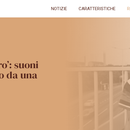
NOTIZIE
CARATTERISTICHE
R
o’: suoni
o da una