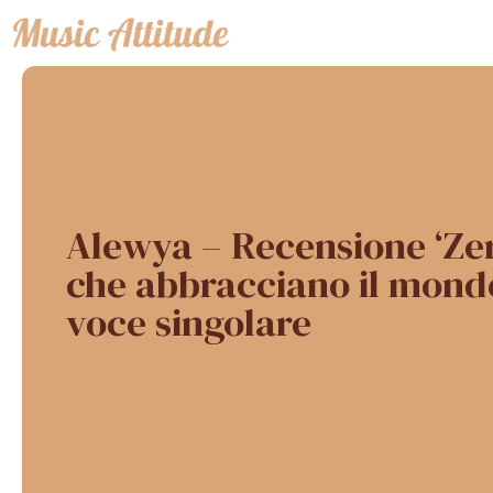
Vai
al
contenuto
Alewya – Recensione ‘Zer
che abbracciano il mond
voce singolare