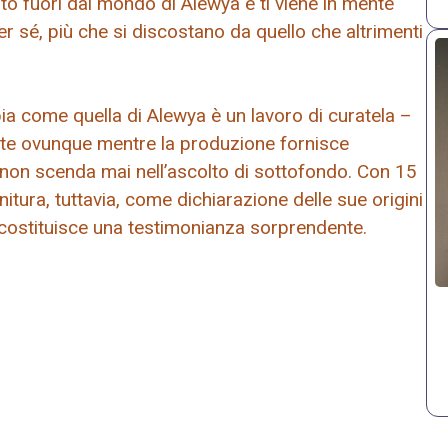
to fuori dal mondo di Alewya e ti viene in mente
r sé, più che si discostano da quello che altrimenti
pia come quella di Alewya è un lavoro di curatela –
gante ovunque mentre la produzione fornisce
 non scenda mai nell’ascolto di sottofondo. Con 15
nitura, tuttavia, come dichiarazione delle sue origini
o” costituisce una testimonianza sorprendente.