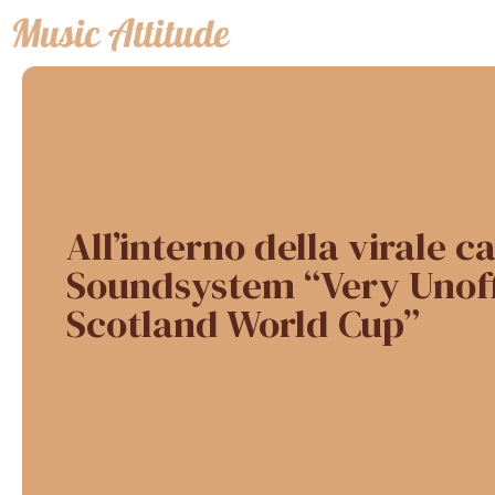
Vai
al
contenuto
All’interno della virale 
Soundsystem “Very Unoff
Scotland World Cup”