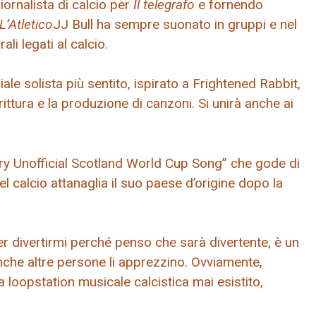
iornalista di calcio per
Il telegrafo
e fornendo
L’Atletico
JJ Bull ha sempre suonato in gruppi e nel
li legati al calcio.
le solista più sentito, ispirato a Frightened Rabbit,
ittura e la produzione di canzoni. Si unirà anche ai
ery Unofficial Scotland World Cup Song” che gode di
l calcio attanaglia il suo paese d’origine dopo la
er divertirmi perché penso che sarà divertente, è un
che altre persone li apprezzino. Ovviamente,
a loopstation musicale calcistica mai esistito,