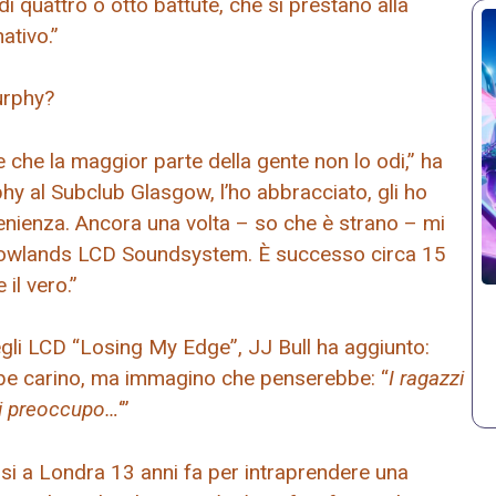
di quattro o otto battute, che si prestano alla
ativo.”
urphy?
 che la maggior parte della gente non lo odi,” ha
y al Subclub Glasgow, l’ho abbracciato, gli ho
nienza. Ancora una volta – so che è strano – mi
rrowlands LCD Soundsystem. È successo circa 15
il vero.”
gli LCD “Losing My Edge”, JJ Bull ha aggiunto:
bbe carino, ma immagino che penserebbe: “
I ragazzi
mi preoccupo…
‘”
irsi a Londra 13 anni fa per intraprendere una