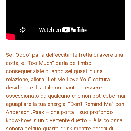
Se “Oooo” parla dell’eccitante fretta di avere una
cotta, e “Too Much” parla del limbo
consequenziale quando sei quasi in una
relazione, allora “Let Me Love You” cattura il
desiderio e il sottile rimpianto di essere
ossessionato da qualcuno che non potrebbe mai
eguagliare la tua energia. “Don’t Remind Me” con
Anderson .Paak – che porta il suo profondo
know-how in un divertente duetto – è la colonna
sonora del tuo quarto drink mentre cerchi di