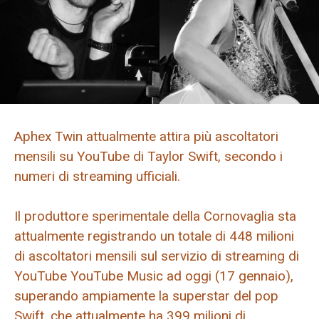
Aphex Twin attualmente attira più ascoltatori
mensili su YouTube di Taylor Swift, secondo i
numeri di streaming ufficiali.
Il produttore sperimentale della Cornovaglia sta
attualmente registrando un totale di 448 milioni
di ascoltatori mensili sul servizio di streaming di
YouTube YouTube Music ad oggi (17 gennaio),
superando ampiamente la superstar del pop
Swift, che attualmente ha 399 milioni di