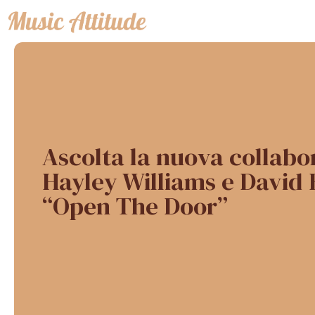
Vai
al
contenuto
Ascolta la nuova collabo
Hayley Williams e David 
“Open The Door”