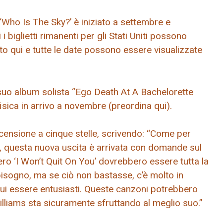
‘Who Is The Sky?’ è iniziato a settembre e
 biglietti rimanenti per gli Stati Uniti possono
nito qui e tutte le date possono essere visualizzate
 suo album solista “Ego Death At A Bachelorette
isica in arrivo a novembre (preordina qui).
ecensione a cinque stelle, scrivendo: “Come per
ms, questa nuova uscita è arrivata con domande sul
nero ‘I Won’t Quit On You’ dovrebbero essere tutta la
bisogno, ma se ciò non bastasse, c’è molto in
cui essere entusiasti. Queste canzoni potrebbero
lliams sta sicuramente sfruttando al meglio suo.”