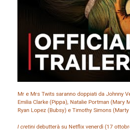
Mr e Mrs Twits saranno doppiati da Johnny Veg
Emilia Clarke (Pippa), Natalie Portman (Mary
Ryan Lopez (Bubsy) e Timothy Simons (Mart
I cretini
debutterà su Netflix venerdì (17 ottobr