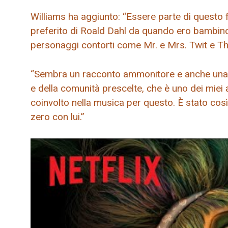
Williams ha aggiunto: “Essere parte di questo fi
preferito di Roald Dahl da quando ero bambin
personaggi contorti come Mr. e Mrs. Twit e
“Sembra un racconto ammonitore e anche una r
e della comunità prescelte, che è uno dei miei
coinvolto nella musica per questo. È stato così
zero con lui.”