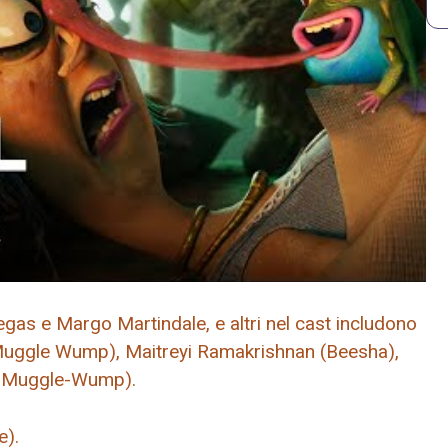
as e Margo Martindale, e altri nel cast includono
 Muggle Wump), Maitreyi Ramakrishnan (Beesha),
y Muggle-Wump).
e).