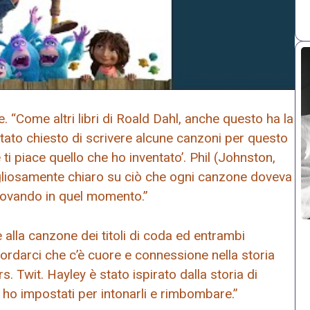
. “Come altri libri di Roald Dahl, anche questo ha la
stato chiesto di scrivere alcune canzoni per questo
ti piace quello che ho inventato’. Phil (Johnston,
vigliosamente chiaro su ciò che ogni canzone doveva
rovando in quel momento.”
alla canzone dei titoli di coda ed entrambi
rdarci che c’è cuore e connessione nella storia
. Twit. Hayley è stato ispirato dalla storia di
li ho impostati per intonarli e rimbombare.”