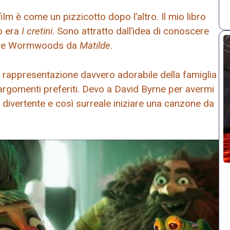
lm è come un pizzicotto dopo l’altro. Il mio libro
o era
I cretini
. Sono attratto dall’idea di conoscere
 The Wormwoods da
Matilde
.
appresentazione davvero adorabile della famiglia
 argomenti preferiti. Devo a David Byrne per avermi
 divertente e così surreale iniziare una canzone da