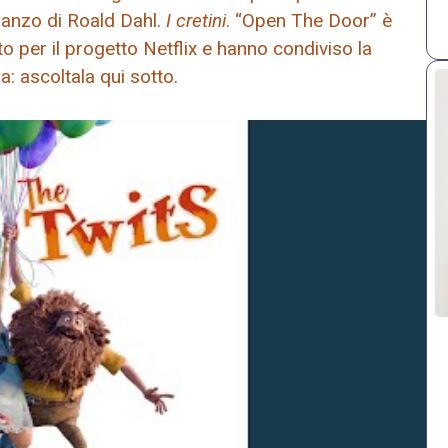
anzo di Roald Dahl.
I cretini
. “Open The Door” è
to per il progetto Netflix e hanno condiviso la
 ascoltala qui sotto.