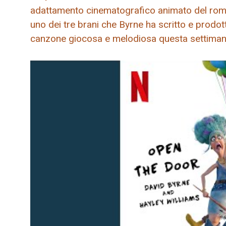
adattamento cinematografico animato del rom
uno dei tre brani che Byrne ha scritto e prodot
canzone giocosa e melodiosa questa settimana: