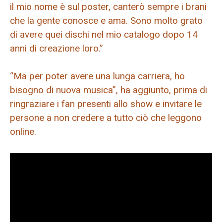
il mio nome è sul poster, canterò sempre i brani
che la gente conosce e ama. Sono molto grato
di avere quei dischi nel mio catalogo dopo 14
anni di creazione loro.”
“Ma per poter avere una lunga carriera, ho
bisogno di nuova musica”, ha aggiunto, prima di
ringraziare i fan presenti allo show e invitare le
persone a non credere a tutto ciò che leggono
online.