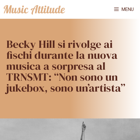
Vai
MENU
al
contenuto
Becky Hill si rivolge ai
fischi durante la nuova
musica a sorpresa al
TRNSMT: “Non sono un
jukebox, sono un’artista”