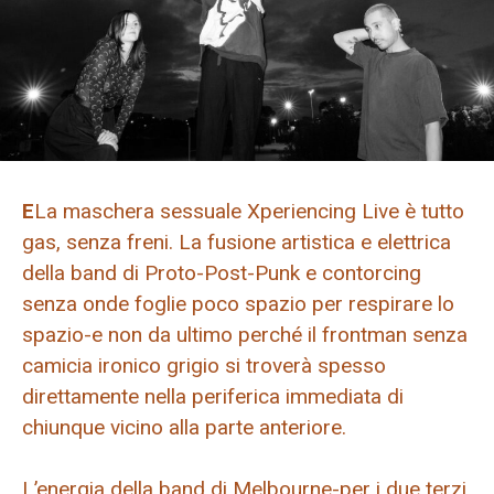
E
La maschera sessuale Xperiencing Live è tutto
gas, senza freni. La fusione artistica e elettrica
della band di Proto-Post-Punk e contorcing
senza onde foglie poco spazio per respirare lo
spazio-e non da ultimo perché il frontman senza
camicia ironico grigio si troverà spesso
direttamente nella periferica immediata di
chiunque vicino alla parte anteriore.
L’energia della band di Melbourne-per i due terzi