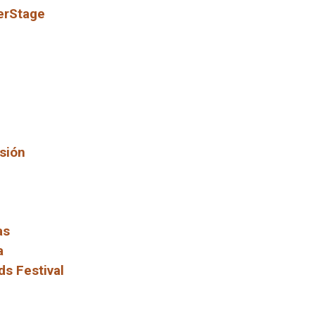
erStage
isión
as
a
ds Festival