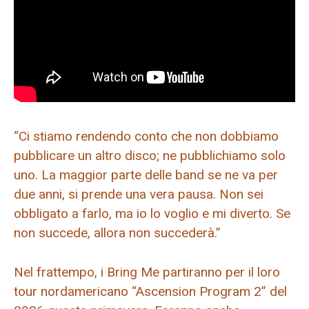
“Ci stiamo rendendo conto che non dobbiamo
pubblicare un altro disco; ne pubblichiamo solo
uno. La maggior parte delle band se ne va per
due anni, si prende una vera pausa. Non sei
obbligato a farlo, ma io lo voglio e mi diverto. Se
non succede, allora non succederà.”
Nel frattempo, i Bring Me partiranno per il loro
tour nordamericano “Ascension Program 2” del