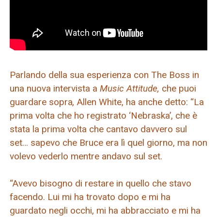
Parlando della sua esperienza con The Boss in
una nuova intervista a
Music Attitude,
che puoi
guardare sopra
,
Allen White, ha anche detto: “La
prima volta che ho registrato ‘Nebraska’, che è
stata la prima volta che cantavo davvero sul
set… sapevo che Bruce era lì quel giorno, ma non
volevo vederlo mentre andavo sul set.
“Avevo bisogno di restare in quello che stavo
facendo. Lui mi ha trovato dopo e mi ha
guardato negli occhi, mi ha abbracciato e mi ha