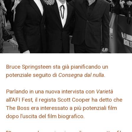
Bruce Springsteen sta già pianificando un
potenziale seguito di
Consegna dal nulla
.
Parlando in una nuova intervista con
Varietà
all’AFI Fest
,
il regista Scott Cooper ha detto che
The Boss era interessato a più potenziali film
dopo l’uscita del film biografico.