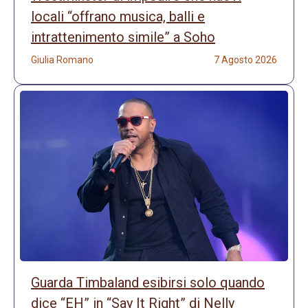
locali “offrano musica, balli e
intrattenimento simile” a Soho
Giulia Romano
7 Agosto 2026
Guarda Timbaland esibirsi solo quando
dice “EH” in “Say It Right” di Nelly