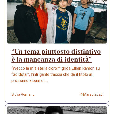
“Un tema piuttosto distintivo
è la mancanza di identità”
“Wecco la mia stella d’oro?” grida Ethan Ramon su
“Goldstar”, l’intrigante traccia che dà il titolo al
prossimo album di ...
Giulia Romano
4 Marzo 2026