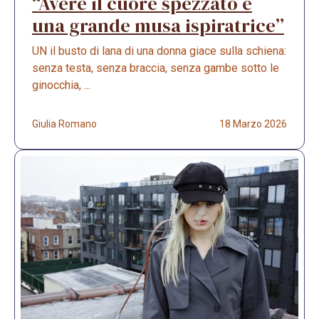
“Avere il cuore spezzato è
una grande musa ispiratrice”
UN il busto di lana di una donna giace sulla schiena:
senza testa, senza braccia, senza gambe sotto le
ginocchia, ...
Giulia Romano
18 Marzo 2026