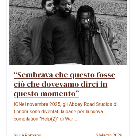
“Sembrava che questo fosse
ciò che dovevamo dirci in
questo momento”
IONel novembre 2025, gli Abbey Road Studios di
Londra sono diventati la base per la nuova
compilation “Help(2)” di War ...
Giulia Romano
3 Marzo 2026