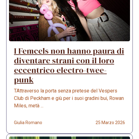
I Femcels non hanno paura di
diventare strani con il loro
eccentrico electro-twee-
punk
TAttraverso la porta senza pretese del Vespers
Club di Peckham e giù per i suoi gradini bui, Rowan
Miles, metà ...
Giulia Romano
25 Marzo 2026