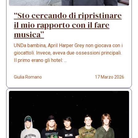
“Sto cercando di ripristinare
il mio rapporto con il fare
musica”
UNDa bambina, April Harper Grey non giocava con i
giocattoli. Invece, aveva due ossessioni principali.
Il primo erano gli hotel: ...
Giulia Romano
17 Marzo 2026