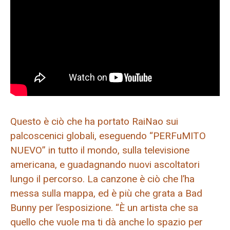
Questo è ciò che ha portato RaiNao sui
palcoscenici globali, eseguendo “PERFuMITO
NUEVO” in tutto il mondo, sulla televisione
americana, e guadagnando nuovi ascoltatori
lungo il percorso. La canzone è ciò che l’ha
messa sulla mappa, ed è più che grata a Bad
Bunny per l’esposizione. “È un artista che sa
quello che vuole ma ti dà anche lo spazio per