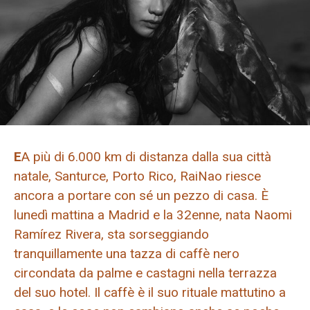
E
A più di 6.000 km di distanza dalla sua città
natale, Santurce, Porto Rico, RaiNao riesce
ancora a portare con sé un pezzo di casa. È
lunedì mattina a Madrid e la 32enne, nata Naomi
Ramírez Rivera, sta sorseggiando
tranquillamente una tazza di caffè nero
circondata da palme e castagni nella terrazza
del suo hotel. Il caffè è il suo rituale mattutino a