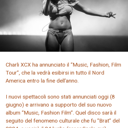
Charli XCX ha annunciato il “Music, Fashion, Film
Tour”, che la vedrà esibirsi in tutto il Nord
America entro la fine dell’anno.
I nuovi spettacoli sono stati annunciati oggi (8
giugno) e arrivano a supporto del suo nuovo
album “Music, Fashion Film”. Quel disco sarà il
seguito del fenomeno culturale che fu “Brat” del