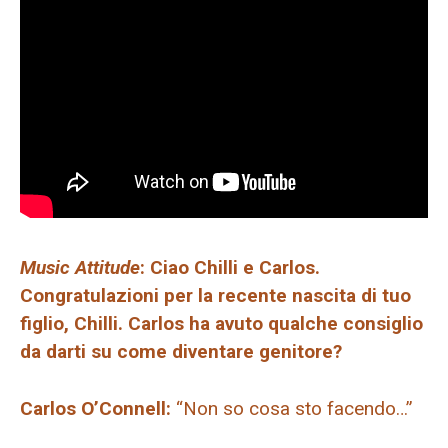
Music Attitude
: Ciao Chilli e Carlos.
Congratulazioni per la recente nascita di tuo
figlio, Chilli. Carlos ha avuto qualche consiglio
da darti su come diventare genitore?
Carlos O’Connell:
“Non so cosa sto facendo…”