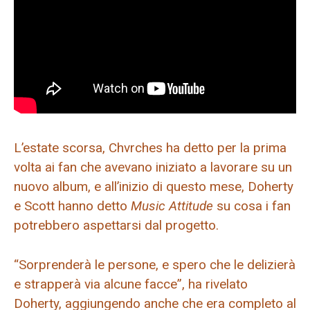
L’estate scorsa, Chvrches ha detto per la prima
volta ai fan che avevano iniziato a lavorare su un
nuovo album, e all’inizio di questo mese, Doherty
e Scott hanno detto
Music Attitude
su cosa i fan
potrebbero aspettarsi dal progetto.
“Sorprenderà le persone, e spero che le delizierà
e strapperà via alcune facce”, ha rivelato
Doherty, aggiungendo anche che era completo al