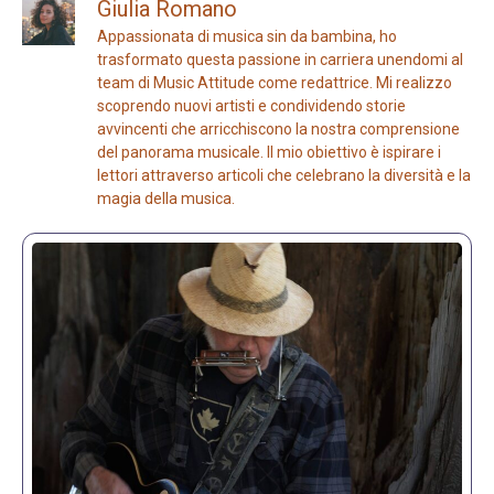
Giulia Romano
Appassionata di musica sin da bambina, ho
trasformato questa passione in carriera unendomi al
team di Music Attitude come redattrice. Mi realizzo
scoprendo nuovi artisti e condividendo storie
avvincenti che arricchiscono la nostra comprensione
del panorama musicale. Il mio obiettivo è ispirare i
lettori attraverso articoli che celebrano la diversità e la
magia della musica.