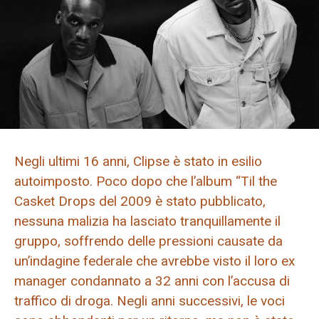
Negli ultimi 16 anni, Clipse è stato in esilio
autoimposto. Poco dopo che l’album “Til the
Casket Drops del 2009 è stato pubblicato,
nessuna malizia ha lasciato tranquillamente il
gruppo, soffrendo delle pressioni causate da
un’indagine federale che avrebbe visto il loro ex
manager condannato a 32 anni con l’accusa di
traffico di droga. Negli anni successivi, le voci