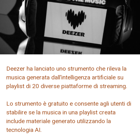
Deezer ha lanciato uno strumento che rileva la
musica generata dall’intelligenza artificiale su
playlist di 20 diverse piattaforme di streaming.
Lo strumento è gratuito e consente agli utenti di
stabilire se la musica in una playlist creata
include materiale generato utilizzando la
tecnologia AI.