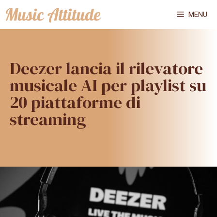
Vai
MENU
al
contenuto
Deezer lancia il rilevatore
musicale AI per playlist su
20 piattaforme di
streaming