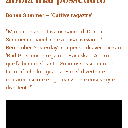
Donna Summer – ‘Cattive ragazze’
“Mio padre ascoltava un sacco di Donna
Summer in macchina e a casa avevamo ‘I
Remember Yesterday’, ma penso di aver chiesto
‘Bad Girls’ come regalo di Hanukkah. Adoro
quell’album così tanto. Sono ossessionato da
tutto ciò che lo riguarda. È così divertente
cantarci insieme e ogni canzone è così sexy e
divertente.”