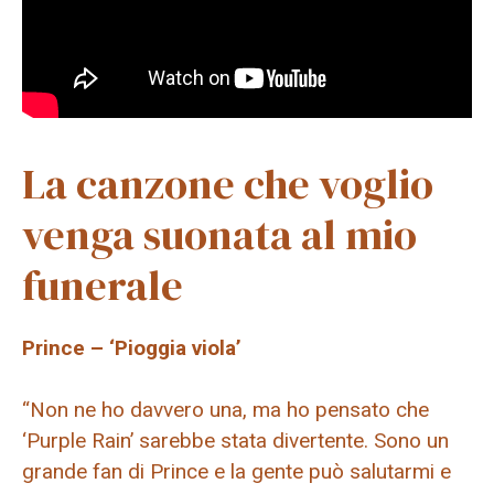
La canzone che voglio
venga suonata al mio
funerale
Prince – ‘Pioggia viola’
“Non ne ho davvero una, ma ho pensato che
‘Purple Rain’ sarebbe stata divertente. Sono un
grande fan di Prince e la gente può salutarmi e