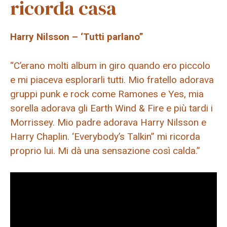
ricorda casa
Harry Nilsson – ‘Tutti parlano”
“C’erano molti album in giro quando ero piccolo
e mi piaceva esplorarli tutti. Mio fratello adorava
gruppi punk e rock come Ramones e Yes, mia
sorella adorava gli Earth Wind & Fire e più tardi i
Morrissey. Mio padre adorava Harry Nilsson e
Harry Chaplin. ‘Everybody’s Talkin” mi ricorda
proprio lui. Mi dà una sensazione così calda.”