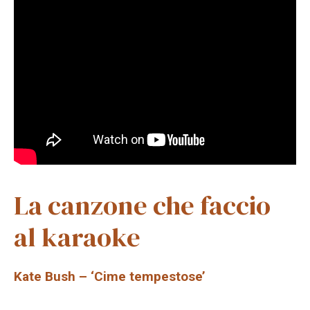
La canzone che faccio
al karaoke
Kate Bush – ‘Cime tempestose’