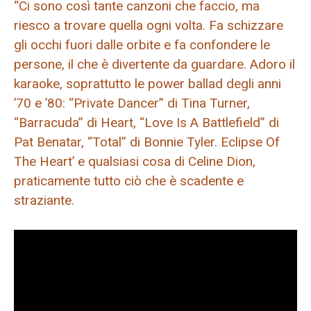
“Ci sono così tante canzoni che faccio, ma
riesco a trovare quella ogni volta. Fa schizzare
gli occhi fuori dalle orbite e fa confondere le
persone, il che è divertente da guardare. Adoro il
karaoke, soprattutto le power ballad degli anni
’70 e ’80: “Private Dancer” di Tina Turner,
“Barracuda” di Heart, “Love Is A Battlefield” di
Pat Benatar, “Total” di Bonnie Tyler. Eclipse Of
The Heart’ e qualsiasi cosa di Celine Dion,
praticamente tutto ciò che è scadente e
straziante.