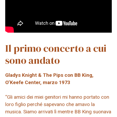
Il primo concerto a cui
sono andato
Gladys Knight & The Pips con BB King,
O’Keefe Center, marzo 1973
“Gli amici dei miei genitori mi hanno portato con
loro figlio perché sapevano che amavo la
musica. Siamo arrivati ​​lì mentre BB King suonava