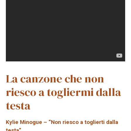
La canzone che non
riesco a togliermi dalla
testa
Kylie Minogue – “Non riesco a toglierti dalla
testa”