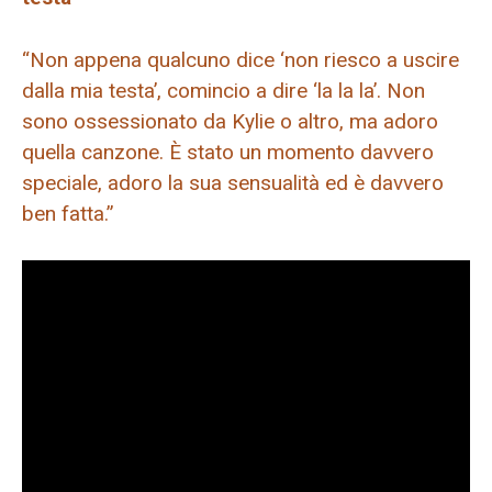
“Non appena qualcuno dice ‘non riesco a uscire
dalla mia testa’, comincio a dire ‘la la la’. Non
sono ossessionato da Kylie o altro, ma adoro
quella canzone. È stato un momento davvero
speciale, adoro la sua sensualità ed è davvero
ben fatta.”