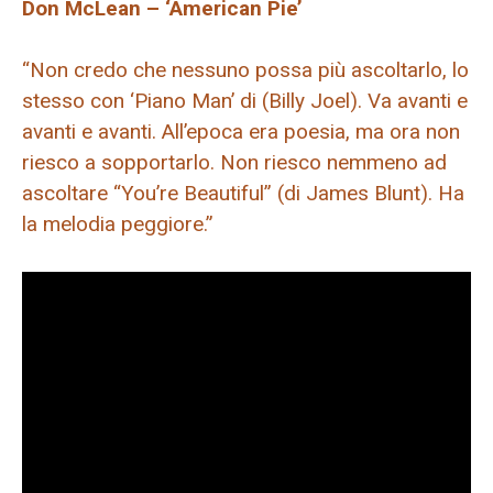
Don McLean – ‘American Pie’
“Non credo che nessuno possa più ascoltarlo, lo
stesso con ‘Piano Man’ di (Billy Joel). Va avanti e
avanti e avanti. All’epoca era poesia, ma ora non
riesco a sopportarlo. Non riesco nemmeno ad
ascoltare “You’re Beautiful” (di James Blunt). Ha
la melodia peggiore.”