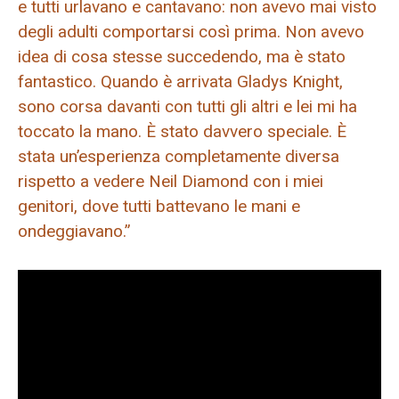
e tutti urlavano e cantavano: non avevo mai visto
degli adulti comportarsi così prima. Non avevo
idea di cosa stesse succedendo, ma è stato
fantastico. Quando è arrivata Gladys Knight,
sono corsa davanti con tutti gli altri e lei mi ha
toccato la mano. È stato davvero speciale. È
stata un’esperienza completamente diversa
rispetto a vedere Neil Diamond con i miei
genitori, dove tutti battevano le mani e
ondeggiavano.”