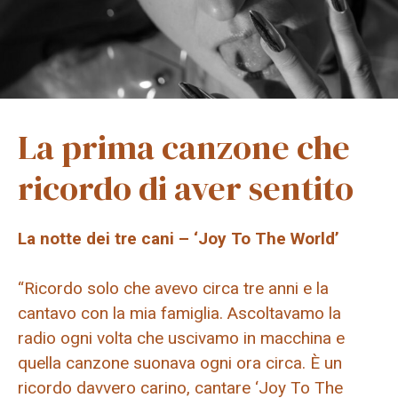
La prima canzone che
ricordo di aver sentito
La notte dei tre cani – ‘Joy To The World’
“Ricordo solo che avevo circa tre anni e la
cantavo con la mia famiglia. Ascoltavamo la
radio ogni volta che uscivamo in macchina e
quella canzone suonava ogni ora circa. È un
ricordo davvero carino, cantare ‘Joy To The