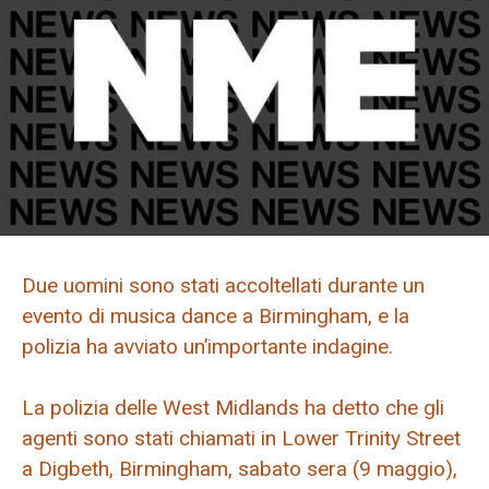
Due uomini sono stati accoltellati durante un
evento di musica dance a Birmingham, e la
polizia ha avviato un’importante indagine.
La polizia delle West Midlands ha detto che gli
agenti sono stati chiamati in Lower Trinity Street
a Digbeth, Birmingham, sabato sera (9 maggio),