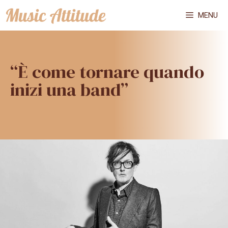
Vai
MENU
al
contenuto
“È come tornare quando
inizi una band”