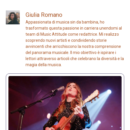
Giulia Romano
Appassionata di musica sin da bambina, ho
trasformato questa passione in carriera unendomi al
team di Music Attitude come redattrice. Mi realizzo
scoprendo nuovi artisti e condividendo storie
avvincenti che arricchiscono la nostra comprensione
del panorama musicale. Il mio obiettivo è ispirare i
lettori attraverso articoli che celebrano la diversità e la
magia della musica.