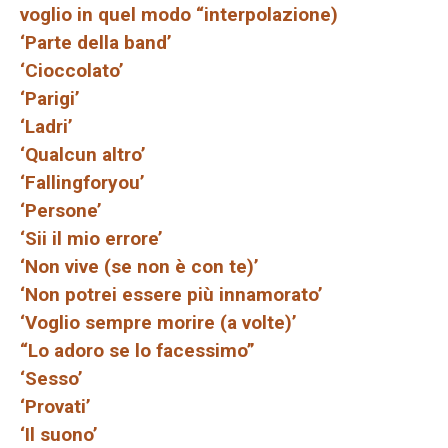
voglio in quel modo “interpolazione)
‘Parte della band’
‘Cioccolato’
‘Parigi’
‘Ladri’
‘Qualcun altro’
‘Fallingforyou’
‘Persone’
‘Sii il mio errore’
‘Non vive (se non è con te)’
‘Non potrei essere più innamorato’
‘Voglio sempre morire (a volte)’
“Lo adoro se lo facessimo”
‘Sesso’
‘Provati’
‘Il suono’