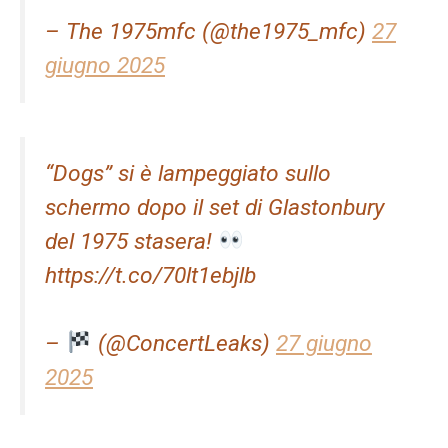
– The 1975mfc (@the1975_mfc)
27
giugno 2025
“Dogs” si è lampeggiato sullo
schermo dopo il set di Glastonbury
del 1975 stasera!
https://t.co/70lt1ebjlb
–
(@ConcertLeaks)
27 giugno
2025