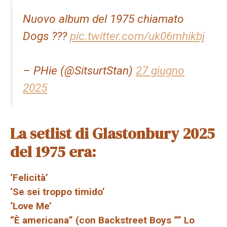
Nuovo album del 1975 chiamato
Dogs ???
pic.twitter.com/uk06mhikbj
– PHie (@SitsurtStan)
27 giugno
2025
La setlist di Glastonbury 2025
del 1975 era:
‘Felicità’
‘Se sei troppo timido’
‘Love Me’
“È americana” (con Backstreet Boys “” Lo