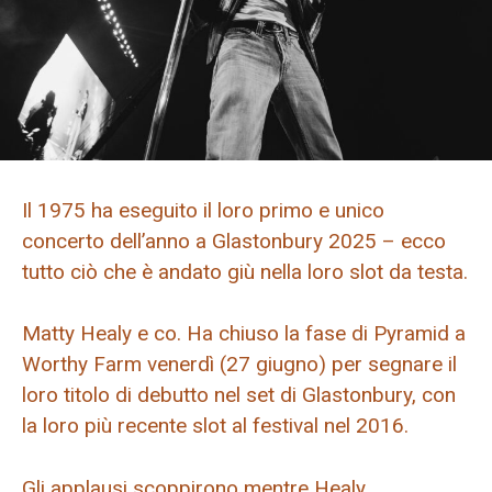
Il 1975 ha eseguito il loro primo e unico
concerto dell’anno a Glastonbury 2025 – ecco
tutto ciò che è andato giù nella loro slot da testa.
Matty Healy e co. Ha chiuso la fase di Pyramid a
Worthy Farm venerdì (27 giugno) per segnare il
loro titolo di debutto nel set di Glastonbury, con
la loro più recente slot al festival nel 2016.
Gli applausi scoppirono mentre Healy