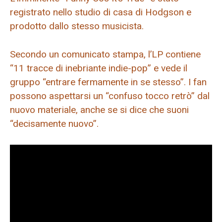
registrato nello studio di casa di Hodgson e
prodotto dallo stesso musicista.
Secondo un comunicato stampa, l’LP contiene
“11 tracce di inebriante indie-pop” e vede il
gruppo “entrare fermamente in se stesso”. I fan
possono aspettarsi un “confuso tocco retrò” dal
nuovo materiale, anche se si dice che suoni
“decisamente nuovo”.