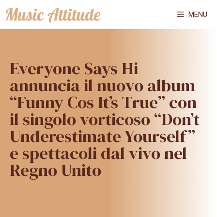
Vai
MENU
al
contenuto
Everyone Says Hi
annuncia il nuovo album
“Funny Cos It’s True” con
il singolo vorticoso “Don’t
Underestimate Yourself”
e spettacoli dal vivo nel
Regno Unito