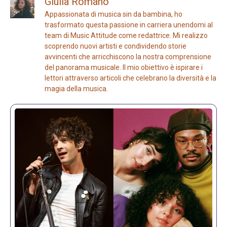
Giulia Romano
Appassionata di musica sin da bambina, ho
trasformato questa passione in carriera unendomi al
team di Music Attitude come redattrice. Mi realizzo
scoprendo nuovi artisti e condividendo storie
avvincenti che arricchiscono la nostra comprensione
del panorama musicale. Il mio obiettivo è ispirare i
lettori attraverso articoli che celebrano la diversità e la
magia della musica.