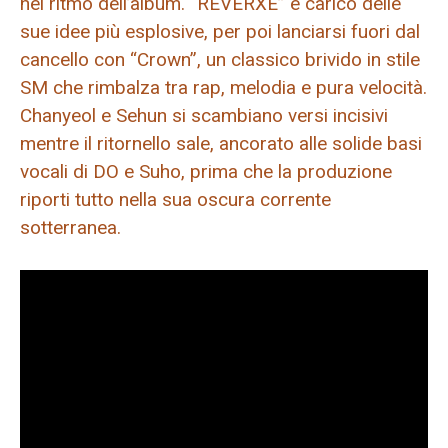
nel ritmo dell’album. “REVERXE” è carico delle
sue idee più esplosive, per poi lanciarsi fuori dal
cancello con “Crown”, un classico brivido in stile
SM che rimbalza tra rap, melodia e pura velocità.
Chanyeol e Sehun si scambiano versi incisivi
mentre il ritornello sale, ancorato alle solide basi
vocali di DO e Suho, prima che la produzione
riporti tutto nella sua oscura corrente
sotterranea.