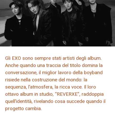
Gli EXO sono sempre stati artisti degli album.
Anche quando una traccia del titolo domina la
conversazione, il miglior lavoro della boyband
risiede nella costruzione del mondo: la
sequenza, l’atmosfera, la ricca voce. Il loro
ottavo album in studio, “REVERXE”, raddoppia
quell’identità, rivelando cosa succede quando il
progetto cambia.