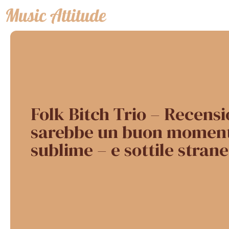
Vai
al
contenuto
Folk Bitch Trio – Recensi
sarebbe un buon moment
sublime – e sottile stran