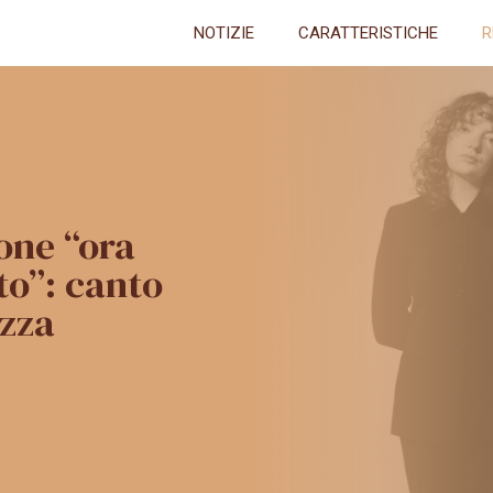
NOTIZIE
CARATTERISTICHE
R
one “ora
o”: canto
ezza