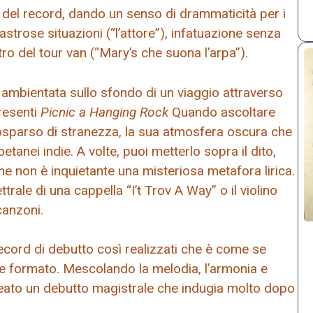
del record, dando un senso di drammaticità per i
sastrose situazioni (“l’attore”), infatuazione senza
ro del tour van (“Mary’s che suona l’arpa”).
 è ambientata sullo sfondo di un viaggio attraverso
presenti
Picnic a Hanging Rock
Quando ascoltare
osparso di stranezza, la sua atmosfera oscura che
oetanei indie. A volte, puoi metterlo sopra il dito,
he non è inquietante una misteriosa metafora lirica.
ttrale di una cappella “I’t Trov A Way” o il violino
canzoni.
ecord di debutto così realizzati che è come se
e formato. Mescolando la melodia, l’armonia e
 creato un debutto magistrale che indugia molto dopo