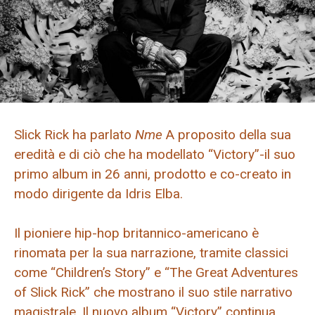
Slick Rick ha parlato
Nme
A proposito della sua
eredità e di ciò che ha modellato “Victory”-il suo
primo album in 26 anni, prodotto e co-creato in
modo dirigente da Idris Elba.
Il pioniere hip-hop britannico-americano è
rinomata per la sua narrazione, tramite classici
come “Children’s Story” e “The Great Adventures
of Slick Rick” che mostrano il suo stile narrativo
magistrale. Il nuovo album “Victory” continua