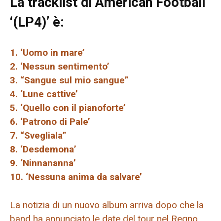
La tracklist di American Football
‘(LP4)’ è:
1. ‘Uomo in mare’
2. ‘Nessun sentimento’
3. “Sangue sul mio sangue”
4. ‘Lune cattive’
5. ‘Quello con il pianoforte’
6. ‘Patrono di Pale’
7. “Svegliala”
8. ‘Desdemona’
9. ‘Ninnananna’
10. ‘Nessuna anima da salvare’
La notizia di un nuovo album arriva dopo che la
band ha annunciato le date del tour nel Regno