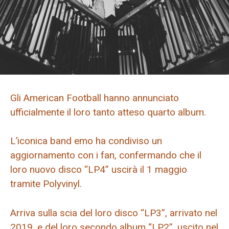
Gli American Football hanno annunciato
ufficialmente il loro tanto atteso quarto album.
L’iconica band emo ha condiviso un
aggiornamento con i fan, confermando che il
loro nuovo disco “LP4” uscirà il 1 maggio
tramite Polyvinyl.
Arriva sulla scia del loro disco “LP3”, arrivato nel
2019, e del loro secondo album “LP2”, uscito nel