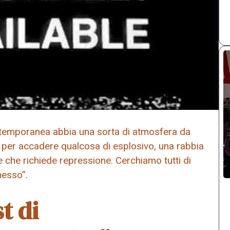
ntemporanea abbia una sorta di atmosfera da
 per accadere qualcosa di esplosivo, una rabbia
ne che richiede repressione. Cerchiamo tutti di
nesso”.
t di