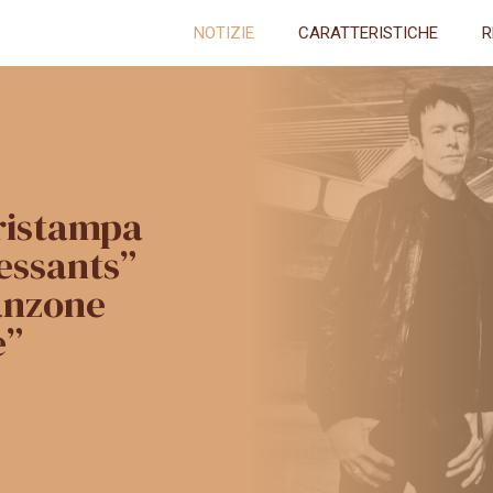
NOTIZIE
CARATTERISTICHE
R
 ristampa
essants”
anzone
e”