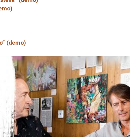
demo)
nto” (demo)