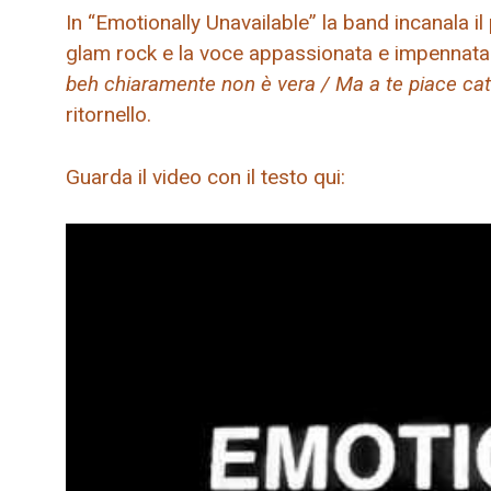
In “Emotionally Unavailable” la band incanala il
glam rock e la voce appassionata e impennata 
beh chiaramente non è vera / Ma a te piace cat
ritornello.
Guarda il video con il testo qui: