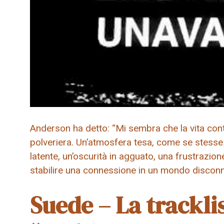
Anderson ha detto: “Mi sembra che la vita co
polveriera. Un’atmosfera tesa, come se stesse
latente, un’oscurità in agguato, una frustrazio
stabilire una connessione in un mondo discon
Suede – La tracklis