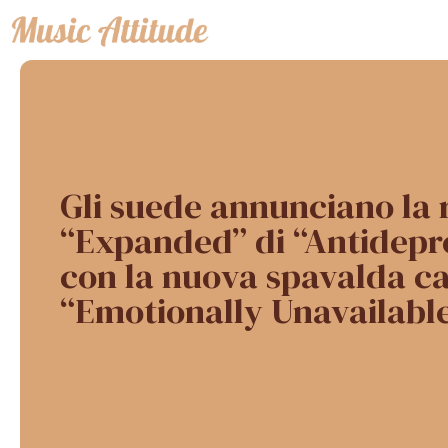
Vai
al
contenuto
Gli suede annunciano la
“Expanded” di “Antidepr
con la nuova spavalda c
“Emotionally Unavailabl