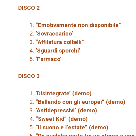
DISCO 2
“Emotivamente non disponibile”
‘Sovraccarico’
“Affilatura coltelli”
‘Sguardi sporchi’
‘Farmaco’
DISCO 3
‘Disintegrate’ (demo)
“Ballando con gli europei” (demo)
‘Antidepressivi’ (demo)
“Sweet Kid” (demo)
“Il suono e l’estate” (demo)
“Da qualche parte tra un atomo e una 