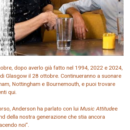
ttobre, dopo averlo già fatto nel 1994, 2022 e 2024,
di Glasgow il 28 ottobre. Continueranno a suonare
gham, Nottingham e Bournemouth, e puoi trovare
nti qui.
corso, Anderson ha parlato con lui
Music Attitude
e
and della nostra generazione che stia ancora
facendo noi”.