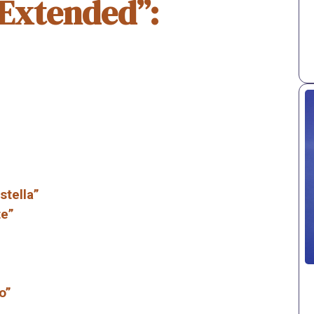
 Extended”:
stella”
te”
o”