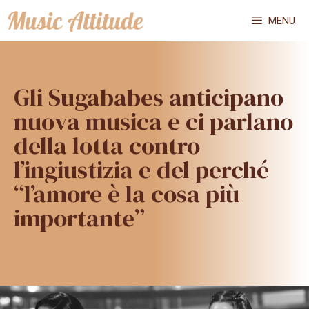
Vai
MENU
al
contenuto
Gli Sugababes anticipano
nuova musica e ci parlano
della lotta contro
l’ingiustizia e del perché
“l’amore è la cosa più
importante”