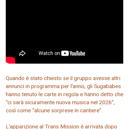
Quando è stato chiesto se il gruppo avesse altri
annunci in programma per l’anno, gli Sugababes
hanno tenuto le carte in regola e hanno detto che
“ci sarà sicuramente nuova musica nel 2026”,
così come “alcune sorprese in cantiere”.
L’apparizione al Trans Mission è arrivata dopo