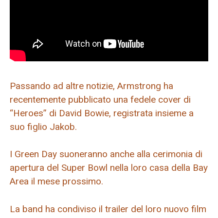
Passando ad altre notizie, Armstrong ha
recentemente pubblicato una fedele cover di
“Heroes” di David Bowie, registrata insieme a
suo figlio Jakob.
I Green Day suoneranno anche alla cerimonia di
apertura del Super Bowl nella loro casa della Bay
Area il mese prossimo.
La band ha condiviso il trailer del loro nuovo film