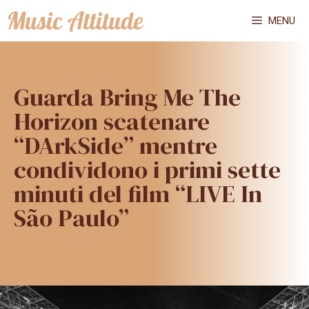
Vai
MENU
al
contenuto
Guarda Bring Me The
Horizon scatenare
“DArkSide” mentre
condividono i primi sette
minuti del film “LIVE In
São Paulo”