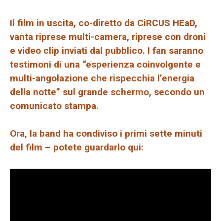
Il film in uscita, co-diretto da CiRCUS HEaD,
vanta riprese multi-camera, riprese con droni
e video clip inviati dal pubblico. I fan saranno
testimoni di una “esperienza coinvolgente e
multi-angolazione che rispecchia l’energia
della notte” sul grande schermo, secondo un
comunicato stampa.
Ora, la band ha condiviso i primi sette minuti
del film – potete guardarlo qui: