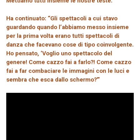
Mettiamo tutti insieme le nostre teste.”
Ha continuato: “Gli spettacoli a cui stavo
guardando quando l’abbiamo messo insieme
per la prima volta erano tutti spettacoli di
danza che facevano cose di tipo coinvolgente.
Ho pensato, ‘Voglio uno spettacolo del
genere! Come cazzo fai a farlo?! Come cazzo
fai a far combaciare le immagini con le luci e
sembra che esca dallo schermo?'”