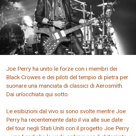
Joe Perry ha unito le forze con i membri dei
Black Crowes e dei piloti del tempio di pietra per
suonare una manciata di classici di Aerosmith.
Dai un’occhiata qui sotto.
Le esibizioni dal vivo si sono svolte mentre Joe
Perry ha recentemente dato il via alle sue date
del tour negli Stati Uniti con il progetto Joe Perry