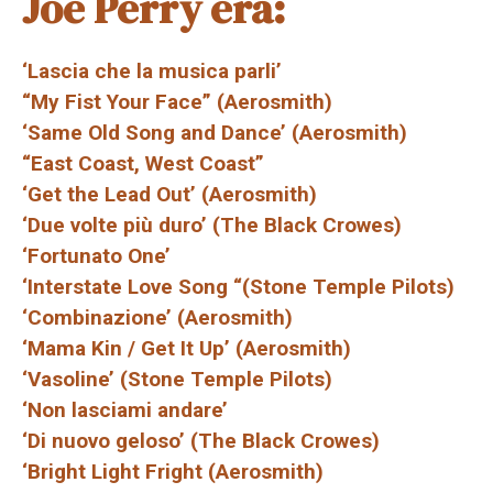
Joe Perry era:
‘Lascia che la musica parli’
“My Fist Your Face” (Aerosmith)
‘Same Old Song and Dance’ (Aerosmith)
“East Coast, West Coast”
‘Get the Lead Out’ (Aerosmith)
‘Due volte più duro’ (The Black Crowes)
‘Fortunato One’
‘Interstate Love Song “(Stone Temple Pilots)
‘Combinazione’ (Aerosmith)
‘Mama Kin / Get It Up’ (Aerosmith)
‘Vasoline’ (Stone Temple Pilots)
‘Non lasciami andare’
‘Di nuovo geloso’ (The Black Crowes)
‘Bright Light Fright (Aerosmith)