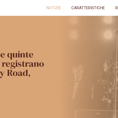
NOTIZIE
CARATTERISTICHE
R
le quinte
 registrano
y Road,