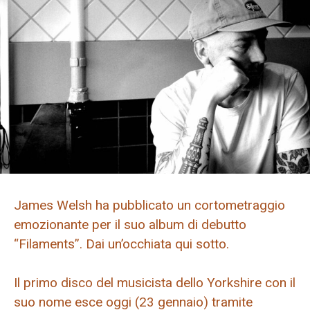
James Welsh ha pubblicato un cortometraggio
emozionante per il suo album di debutto
“Filaments”. Dai un’occhiata qui sotto.
Il primo disco del musicista dello Yorkshire con il
suo nome esce oggi (23 gennaio) tramite