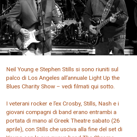
Neil Young e Stephen Stills si sono riuniti sul
palco di Los Angeles all’annuale Light Up the
Blues Charity Show – vedi filmati qui sotto.
I veterani rocker e l’ex Crosby, Stills, Nash e i
giovani compagni di band erano entrambi a
portata di mano al Greek Theatre sabato (26
aprile), con Stills che usciva alla fine del set di