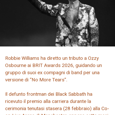
Robbie Williams ha diretto un tributo a Ozzy
Osbourne ai BRIT Awards 2026, guidando un
gruppo di suoi ex compagni di band per una
versione di “No More Tears”.
Il defunto frontman dei Black Sabbath ha
ricevuto il premio alla carriera durante la
cerimonia tenutasi stasera (28 febbraio) alla Co-