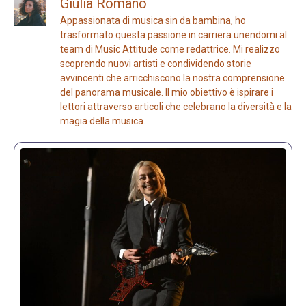
Giulia Romano
Appassionata di musica sin da bambina, ho
trasformato questa passione in carriera unendomi al
team di Music Attitude come redattrice. Mi realizzo
scoprendo nuovi artisti e condividendo storie
avvincenti che arricchiscono la nostra comprensione
del panorama musicale. Il mio obiettivo è ispirare i
lettori attraverso articoli che celebrano la diversità e la
magia della musica.