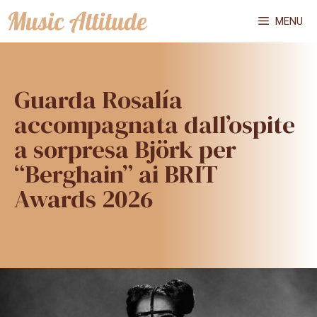
Vai
MENU
al
contenuto
Guarda Rosalía
accompagnata dall’ospite
a sorpresa Björk per
“Berghain” ai BRIT
Awards 2026