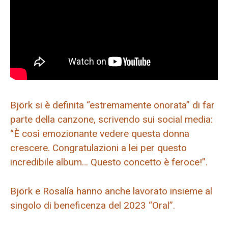
Björk si è definita “estremamente onorata” di far
parte della canzone, scrivendo sui social media:
“È così emozionante vedere questa donna
crescere. Congratulazioni a lei per questo
incredibile album… Questo concetto è feroce!”.
Björk e Rosalía hanno anche lavorato insieme al
singolo di beneficenza del 2023 “Oral”.