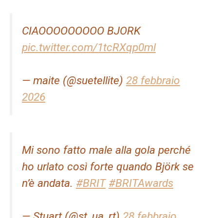
CIAOOOOOOOOO BJORK
pic.twitter.com/1tcRXqp0ml
— maite (@suetellite)
28 febbraio
2026
Mi sono fatto male alla gola perché
ho urlato così forte quando Björk se
n’è andata.
#BRIT
#BRITAwards
— Stuart (@st_ua_rt)
28 febbraio