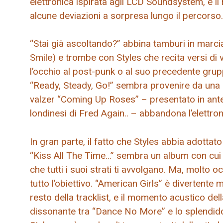
elettronica ispirata agli LCD Soundsystem, e il
alcune deviazioni a sorpresa lungo il percorso.
“Stai già ascoltando?” abbina tamburi in marc
Smile) e trombe con Styles che recita versi d
l’occhio al post-punk o al suo precedente grup
“Ready, Steady, Go!” sembra provenire da una 
valzer “Coming Up Roses” – presentato in ante
londinesi di Fred Again.. – abbandona l’elettron
In gran parte, il fatto che Styles abbia adotta
“Kiss All The Time…” sembra un album con cui 
che tutti i suoi strati ti avvolgano. Ma, molto
tutto l’obiettivo. “American Girls” è divertente
resto della tracklist, e il momento acustico d
dissonante tra “Dance No More” e lo splendido