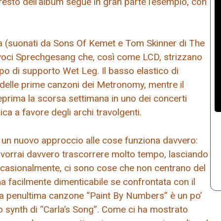
 resto dell’album segue in gran parte l’esempio, con
ia (suonati da Sons Of Kemet e Tom Skinner di The
i voci Sprechgesang che, così come LCD, strizzano
po di supporto Wet Leg. Il basso elastico di
delle prime canzoni dei Metronomy, mentre il
prima la scorsa settimana in uno dei concerti
ica a favore degli archi travolgenti.
to un nuovo approccio alle cose funziona davvero:
vorrai davvero trascorrere molto tempo, lasciando
 occasionalmente, ci sono cose che non centrano del
 ma facilmente dimenticabile se confrontata con il
ella penultima canzone “Paint By Numbers” è un po’
 synth di “Carla’s Song”. Come ci ha mostrato