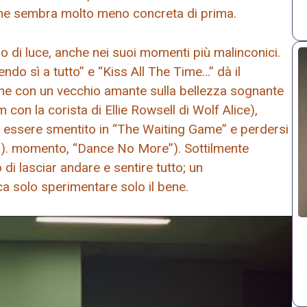
one sembra molto meno concreta di prima.
no di luce, anche nei suoi momenti più malinconici.
endo sì a tutto” e “Kiss All The Time…” dà il
one con un vecchio amante sulla bellezza sognante
 con la corista di Ellie Rowsell di Wolf Alice),
 essere smentito in “The Waiting Game” e perdersi
sco). momento, “Dance No More”). Sottilmente
di lasciar andare e sentire tutto; un
a solo sperimentare solo il bene.