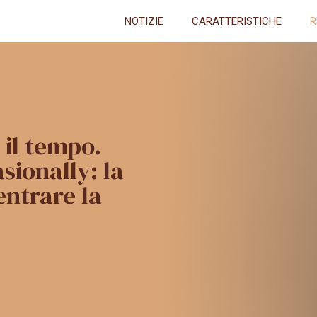
NOTIZIE
CARATTERISTICHE
R
 il tempo.
sionally: la
entrare la