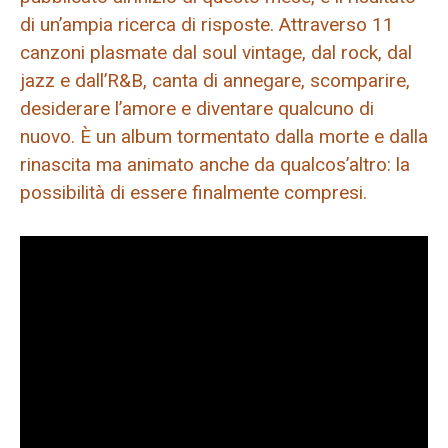
di un’ampia ricerca di risposte. Attraverso 11
canzoni plasmate dal soul vintage, dal rock, dal
jazz e dall’R&B, canta di annegare, scomparire,
desiderare l’amore e diventare qualcuno di
nuovo. È un album tormentato dalla morte e dalla
rinascita ma animato anche da qualcos’altro: la
possibilità di essere finalmente compresi.