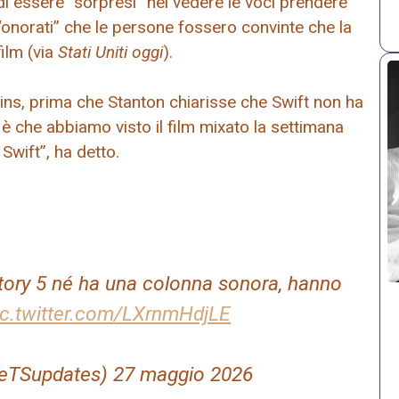
di essere “sorpresi” nel vedere le voci prendere
“onorati” che le persone fossero convinte che la
ilm (via
Stati Uniti oggi
).
ins, prima che Stanton chiarisse che Swift non ha
à è che abbiamo visto il film mixato la settimana
Swift”, ha detto.
Story 5 né ha una colonna sonora, hanno
ic.twitter.com/LXrnmHdjLE
theTSupdates) 27 maggio 2026