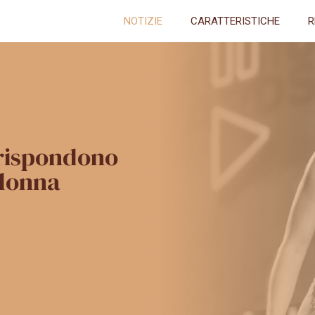
NOTIZIE
CARATTERISTICHE
R
 rispondono
olonna