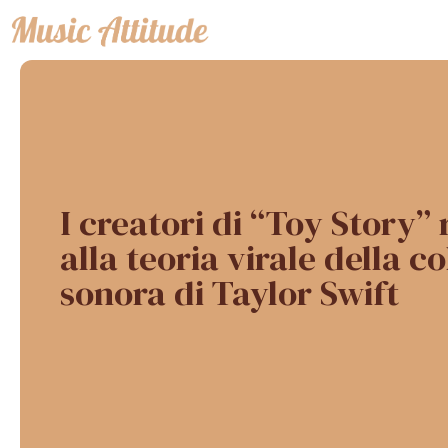
Vai
al
contenuto
I creatori di “Toy Story”
alla teoria virale della c
sonora di Taylor Swift