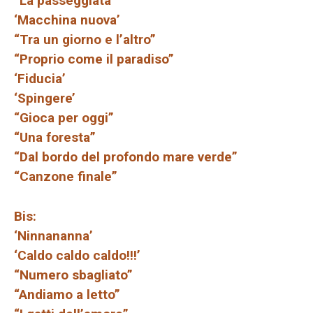
“La passeggiata”
‘Macchina nuova’
“Tra un giorno e l’altro”
“Proprio come il paradiso”
‘Fiducia’
‘Spingere’
“Gioca per oggi”
“Una foresta”
“Dal bordo del profondo mare verde”
“Canzone finale”
Bis:
‘Ninnananna’
‘Caldo caldo caldo!!!’
“Numero sbagliato”
“Andiamo a letto”