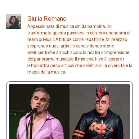
Giulia Romano
Appassionata di musica sin da bambina, ho
trasformato questa passione in carriera unendomi al
team di Music Attitude come redattrice. Mi realizzo
scoprendo nuovi artisti e condividendo storie
avvincenti che arricchiscono la nostra comprensione
del panorama musicale. Il mio obiettivo è ispirare i
lettori attraverso articoli che celebrano la diversità e la
magia della musica.