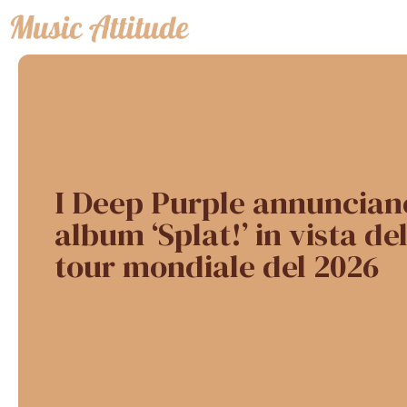
Vai
al
contenuto
I Deep Purple annunciano
album ‘Splat!’ in vista d
tour mondiale del 2026