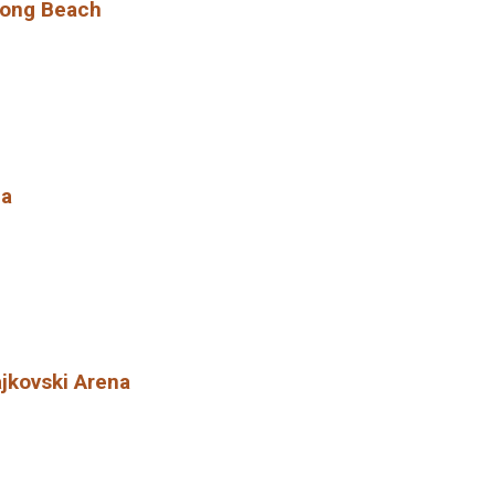
 Long Beach
na
ajkovski Arena