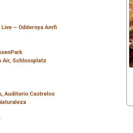
n Live – Odderoya Amfi
ssenPark
Air, Schlossplatz
, Auditorio Castrelos
Naturaleza
s