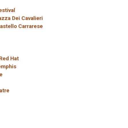
stival
azza Dei Cavalieri
Castello Carrarese
 Red Hat
Memphis
re
atre