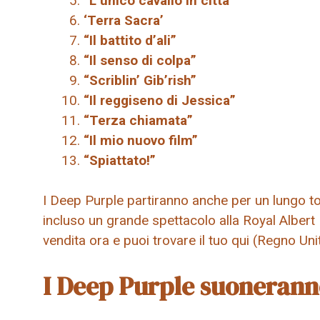
“L’unico cavallo in città”
‘Terra Sacra’
“Il battito d’ali”
“Il senso di colpa”
“Scriblin’ Gib’rish”
“Il reggiseno di Jessica”
“Terza chiamata”
“Il mio nuovo film”
“Spiattato!”
I Deep Purple partiranno anche per un lungo tou
incluso un grande spettacolo alla Royal Albert H
vendita ora e puoi trovare il tuo qui (Regno U
I Deep Purple suonerann