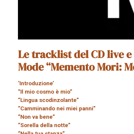
Le tracklist del CD live 
Mode “Memento Mori: Mor
‘Introduzione’
“Il mio cosmo è mio”
“Lingua scodinzolante”
“Camminando nei miei panni”
“Non va bene”
“Sorella della notte”
“Nella tua stanza”