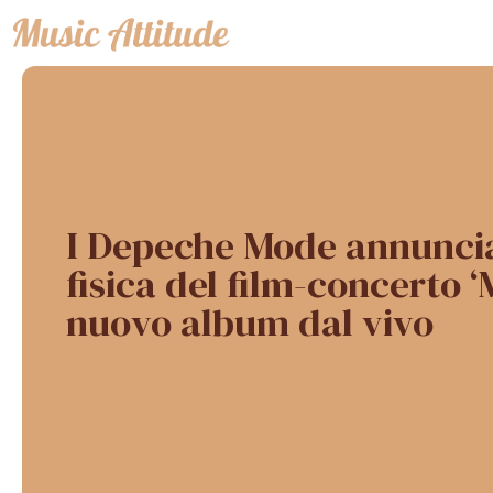
Vai
al
contenuto
I Depeche Mode annuncia
fisica del film-concerto ‘M
nuovo album dal vivo