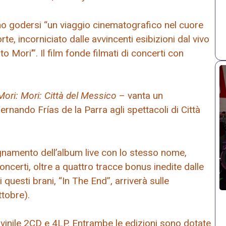
no godersi “un viaggio cinematografico nel cuore
e, incorniciato dalle avvincenti esibizioni dal vivo
Mori’”. Il film fonde filmati di concerti con
ri: Mori: Città del Messico
– vanta un
nando Frías de la Parra agli spettacoli di Città
gnamento dell’album live con lo stesso nome,
ncerti, oltre a quattro tracce bonus inedite dalle
questi brani, “In The End”, arriverà sulle
tobre).
 vinile 2CD e 4LP. Entrambe le edizioni sono dotate