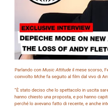
Parlando con
Music Attitude
il mese scorso, F
coinvolto
M
che fa seguito al film dal vivo di 
“È stato deciso che lo spettacolo in uscita sar
hanno chiesto una proposta, e poi hanno capit
perché lo avevano fatto di recente, e anche inte