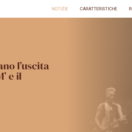
NOTIZIE
CARATTERISTICHE
R
no l’uscita
’ e il