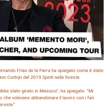
ernando Frías de la Parra ha spiegato come è stato
Anton Corbijn del 2019
Spiriti nella foresta
.
ebbe stato girato in Messico”, ha spiegato. “Mi
o che volevano abbandonare il lavoro con i fan
rviste.”