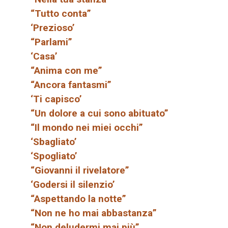
“Tutto conta”
‘Prezioso’
“Parlami”
‘Casa’
“Anima con me”
“Ancora fantasmi”
‘Ti capisco’
“Un dolore a cui sono abituato”
“Il mondo nei miei occhi”
‘Sbagliato’
‘Spogliato’
“Giovanni il rivelatore”
‘Godersi il silenzio’
“Aspettando la notte”
“Non ne ho mai abbastanza”
“Non deludermi mai più”