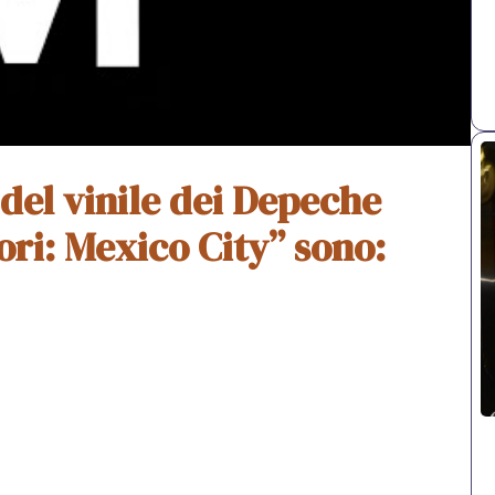
e del vinile dei Depeche
i: Mexico City” sono: