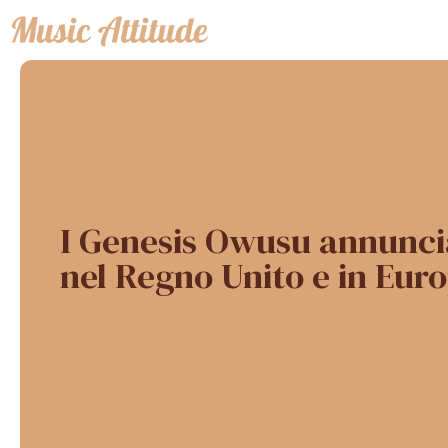
Vai
al
contenuto
I Genesis Owusu annuncia
nel Regno Unito e in Eur