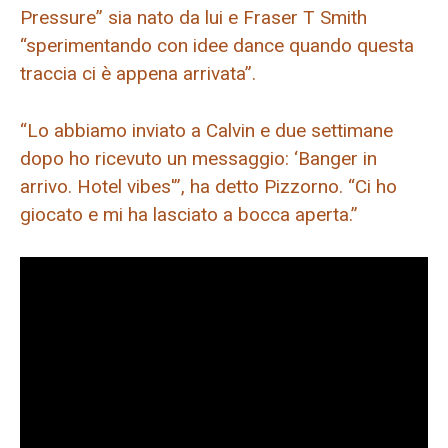
Pressure” sia nato da lui e Fraser T Smith
“sperimentando con idee dance quando questa
traccia ci è appena arrivata”.
“Lo abbiamo inviato a Calvin e due settimane
dopo ho ricevuto un messaggio: ‘Banger in
arrivo. Hotel vibes'”, ha detto Pizzorno. “Ci ho
giocato e mi ha lasciato a bocca aperta.”