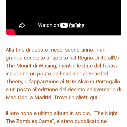
Alla fine di questo mese, suoneranno in un
grande concerto all’aperto nel Regno Unito all’On
The Mount di Wasing, mentre le date del festival
includono un posto da headliner al Bearded
Theory, un’apparizione al NOS Alive in Portogallo
e un posto all’edizione del decimo anniversario di
Mad Cool a Madrid. Trova i biglietti qui.
Il loro nono e ultimo album in studio, “The Night
The Zombies Came”, è stato pubblicato nel