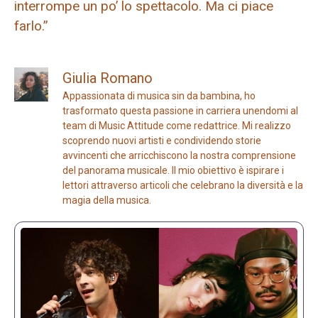
interrompe un po’ lo spettacolo. Ma ci piace
farlo.”
Giulia Romano
Appassionata di musica sin da bambina, ho
trasformato questa passione in carriera unendomi al
team di Music Attitude come redattrice. Mi realizzo
scoprendo nuovi artisti e condividendo storie
avvincenti che arricchiscono la nostra comprensione
del panorama musicale. Il mio obiettivo è ispirare i
lettori attraverso articoli che celebrano la diversità e la
magia della musica.