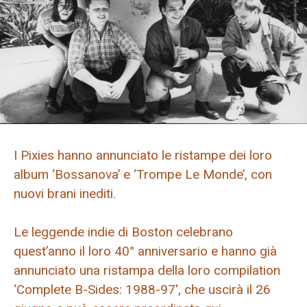
I Pixies hanno annunciato le ristampe dei loro
album ‘Bossanova’ e ‘Trompe Le Monde’, con
nuovi brani inediti.
Le leggende indie di Boston celebrano
quest’anno il loro 40° anniversario e hanno già
annunciato una ristampa della loro compilation
‘Complete B-Sides: 1988-97′, che uscirà il 26