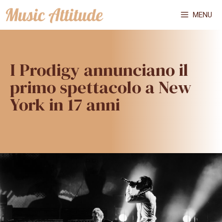
Vai
MENU
al
contenuto
I Prodigy annunciano il
primo spettacolo a New
York in 17 anni