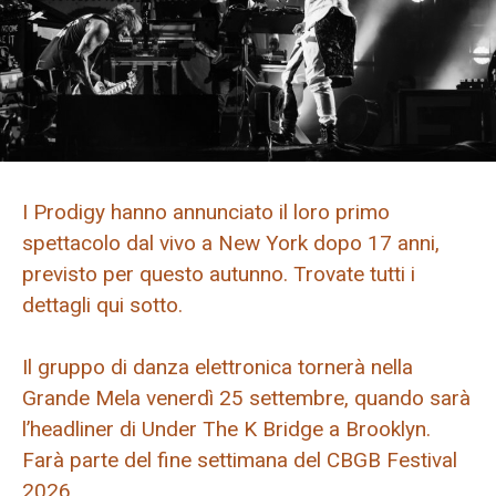
I Prodigy hanno annunciato il loro primo
spettacolo dal vivo a New York dopo 17 anni,
previsto per questo autunno. Trovate tutti i
dettagli qui sotto.
Il gruppo di danza elettronica tornerà nella
Grande Mela venerdì 25 settembre, quando sarà
l’headliner di Under The K Bridge a Brooklyn.
Farà parte del fine settimana del CBGB Festival
2026.